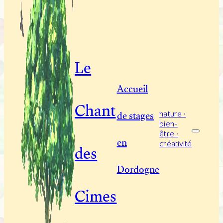
Le
Accueil
Chant
de stages
nature ·
bien-
être ·
en
des
créativité
Dordogne
Cimes